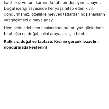
hafif ekşi ve tam kararında tatlı bir deneyim sunuyor.
Doğal içeriği sayesinde her yaşa hitap eden kivili
dondurmamız, özellikle meyveli tatlardan hoşlananların
vazgeçilmezi olmaya aday.
Hem serinletici hem canlandırıcı bu tat, yaz günlerinde
ferahlığın en doğal halini arayanlar için birebir.
Katkısız, doğal ve taptaze: Kivinin gerçek lezzetini
dondurmada keşfedin!
İletişim 
Adres
Organize Sanayi Bölgesi Mevkii Necat 
Nasıroğlu Cd. No:16 Beşiri/BATMAN