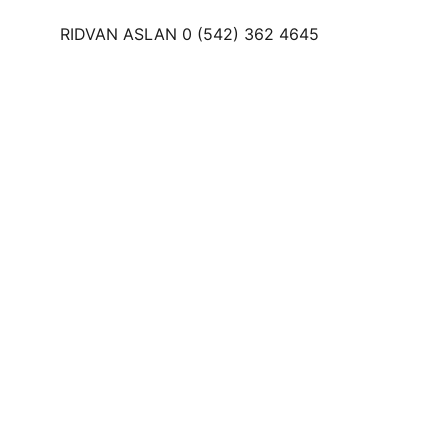
RIDVAN ASLAN 0 (542) 362 4645
İletişim 
Adres
Organize Sanayi Bölgesi Mevkii Necat 
Nasıroğlu Cd. No:16 Beşiri/BATMAN
info@dondurmaciamca.com
0 (850) 522 33 46