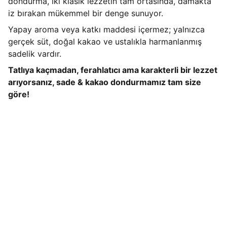
dondurma, iki klasik lezzetin tam ortasında, damakta
iz bırakan mükemmel bir denge sunuyor.
Yapay aroma veya katkı maddesi içermez; yalnızca
gerçek süt, doğal kakao ve ustalıkla harmanlanmış
sadelik vardır.
Tatlıya kaçmadan, ferahlatıcı ama karakterli bir lezzet
arıyorsanız, sade & kakao dondurmamız tam size
göre!
İletişim 
Adres
Organize Sanayi Bölgesi Mevkii Necat 
Nasıroğlu Cd. No:16 Beşiri/BATMAN