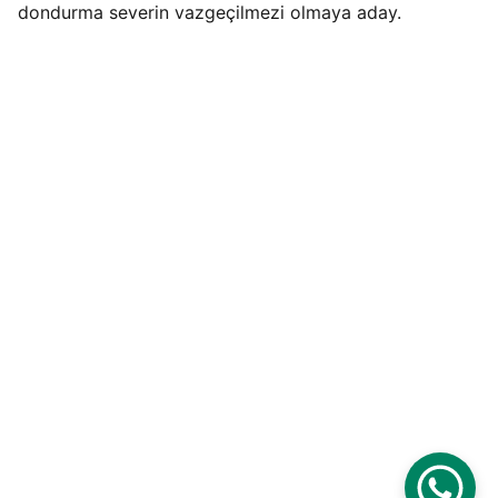
dondurma severin vazgeçilmezi olmaya aday.
İletişim 
Adres
Organize Sanayi Bölgesi Mevkii Necat 
Nasıroğlu Cd. No:16 Beşiri/BATMAN
info@dondurmaciamca.com
0 (850) 522 33 46